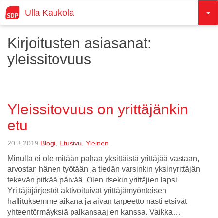
Ulla Kaukola
Kirjoitusten asiasanat:
yleissitovuus
Yleissitovuus on yrittäjänkin
etu
20.3.2019
Blogi
,
Etusivu
,
Yleinen
.
Minulla ei ole mitään pahaa yksittäistä yrittäjää vastaan,
arvostan hänen työtään ja tiedän varsinkin yksinyrittäjän
tekevän pitkää päivää. Olen itsekin yrittäjien lapsi.
Yrittäjäjärjestöt aktivoituivat yrittäjämyönteisen
hallituksemme aikana ja aivan tarpeettomasti etsivät
yhteentörmäyksiä palkansaajien kanssa. Vaikka…